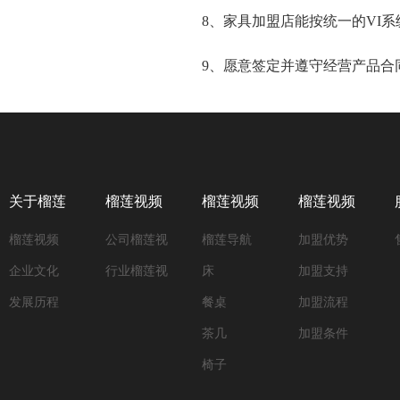
8、家具加盟店能按统一的VI系统
9、愿意签定并遵守经营产品合同
关于榴莲
榴莲视频
榴莲视频
榴莲视频
榴莲视频
公司榴莲视
榴莲导航
加盟优势
视频APP
黄色录像
APP网站
APP在线
APP网站进
企业文化
频黄色录像
行业榴莲视
床
加盟支持
网站进入
资讯
进入
加盟
入VIPOPPO
发展历程
频黄色录像
餐桌
加盟流程
简介
茶几
加盟条件
VIPOPPO
VIPOPPO
椅子
产品